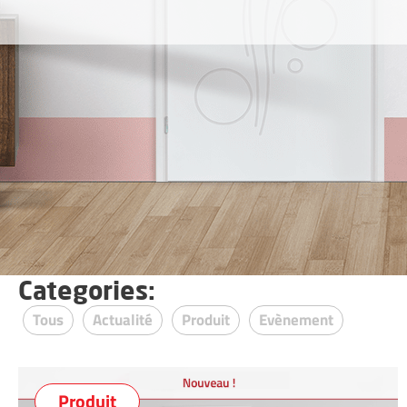
Gamme
Gamme
HABITAT
TECHNIQUE
Categories:
Tous
Actualité
Produit
Evènement
Produit