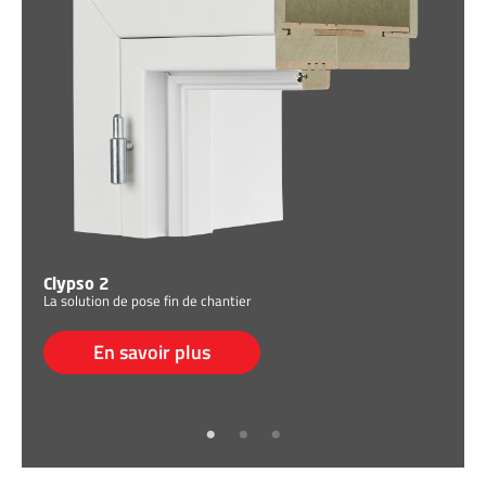
Clypso 2
La solution de pose fin de chantier
Ne
La 
cha
En savoir plus