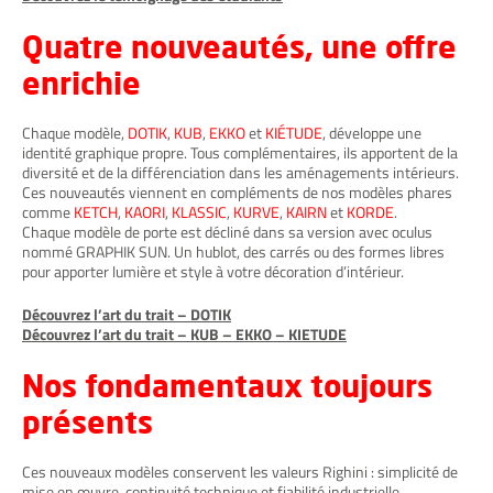
Quatre nouveautés, une offre
enrichie
Chaque modèle,
DOTIK
,
KUB
,
EKKO
et
KIÉTUDE
, développe une
identité graphique propre. Tous complémentaires, ils apportent de la
diversité et de la différenciation dans les aménagements intérieurs.
Ces nouveautés viennent en compléments de nos modèles phares
comme
KETCH
,
KAORI
,
KLASSIC
,
KURVE
,
KAIRN
et
KORDE
.
Chaque modèle de porte est décliné dans sa version avec oculus
nommé GRAPHIK SUN. Un hublot, des carrés ou des formes libres
pour apporter lumière et style à votre décoration d’intérieur.
Découvrez l’art du trait – DOTIK
Découvrez l’art du trait – KUB – EKKO – KIETUDE
Nos fondamentaux toujours
présents
Ces nouveaux modèles conservent les valeurs Righini : simplicité de
mise en œuvre, continuité technique et fiabilité industrielle.